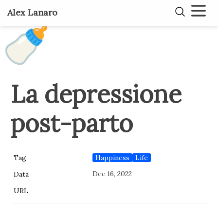
Alex Lanaro
🍼
La depressione
post-parto
Happiness
Life
Tag
Dec 16, 2022
Data
URL